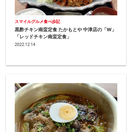
スマイルグルメ食べ歩記
黒酢チキン南蛮定食 たかもとや 中津店の「W」
「レッドチキン南蛮定食」
2022.12.14