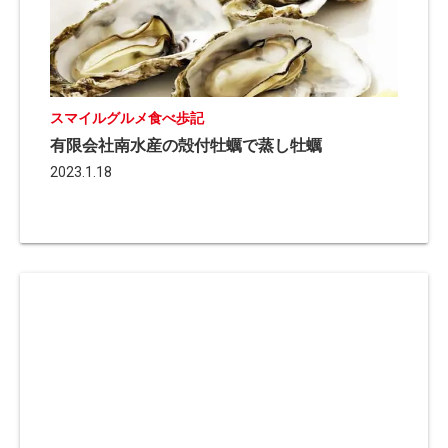
スマイルグルメ食べ歩記
有限会社南水産の殻付牡蠣で蒸し牡蠣
2023.1.18