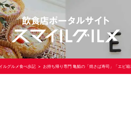
イルグルメ食べ歩記
> お持ち帰り専門 亀鮨の「焼さば寿司」「エビ箱