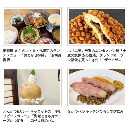
夢想庵 まさ の土・日・祝限定のラン
ホリエモン発案のエンタメパン屋『小
チメニュー「おまかせ御膳」「お刺身
麦の奴隷 安心院店』グランドオープ
御膳」
ン福袋を買ってきた!!「ザックザ…
とんかつ&カレー キャロットの「厚切
なかつバル キッチンひろしで夕飲み
りビーフカレー」「海老とささ身のチ
ーズかつ定食」「恋せよ桃のパ…