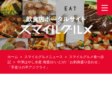
ホーム
>
スマイルグルメニュース
>
スマイルグルメ食べ歩
記
> 中津はやし水産 海渡(かいと)の「お刺身盛り合わせ」
「手造りの平アジフライ」