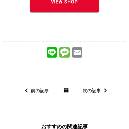
VIEW SHOP
L
M
E
i
e
m
n
s
a
e
s
i
前の記事
次の記事
a
l
g
e
おすすめの関連記事