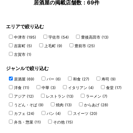
居酒屋の掲載店舗数：69件
エリアで絞り込む
中津市 (195)
宇佐市 (54)
豊後高田市 (13)
吉富町 (5)
上毛町 (9)
豊前市 (25)
古賀市 (1)
ジャンルで絞り込む
居酒屋 (69)
バー (6)
和食 (27)
寿司 (9)
洋食 (11)
中華 (3)
イタリアン (4)
食堂 (17)
アジア (12)
レストラン (13)
ラーメン (7)
うどん・そば (9)
焼肉 (13)
からあげ (28)
カフェ (24)
パン (4)
スイーツ (20)
弁当・惣菜 (11)
その他 (15)