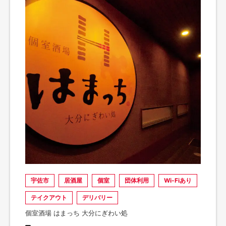
宇佐市
居酒屋
個室
団体利用
Wi-Fiあり
テイクアウト
デリバリー
個室酒場 はまっち 大分にぎわい処