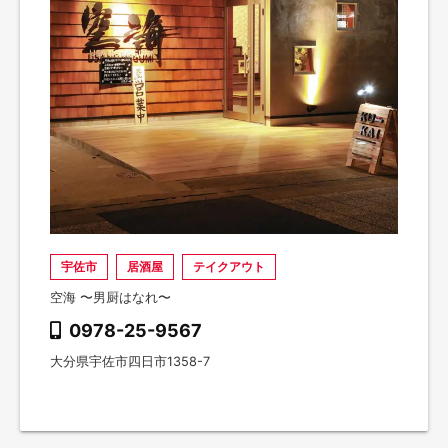
宇佐市
居酒屋
テイクアウト
空海 〜男厨はなれ〜
0978-25-9567
大分県宇佐市四日市1358-7