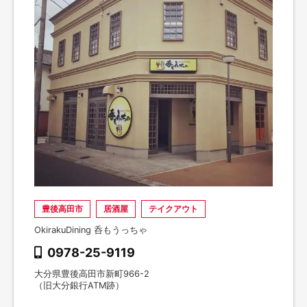
豊後高田市
居酒屋
テイクアウト
OkirakuDining 呑もうっちゃ
0978-25-9119
大分県豊後高田市新町966-2
（旧大分銀行ATM跡）