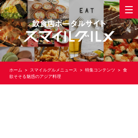
ホーム
>
スマイルグルメニュース
>
特集コンテンツ
> 食
欲そそる魅惑のアジア料理