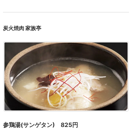
炭火焼肉 家族亭
参鶏湯(サンゲタン) 825円