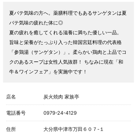
夏バテ気味の方へ。薬膳料理でもあるサンゲタンは夏
バテ気味の疲れた体に◎
夏の疲れを癒してくれる滋養に満ちた優しい一品。
旨味と栄養がたっぷり入った韓国宮廷料理の代表格
「参鶏湯（サンゲタン）」。柔らかい鶏肉と上品でコ
クのあるスープは女性人気抜群！ ちなみに現在「和
牛＆ワインフェア」を実施中です！
店名
炭火焼肉 家族亭
電話番号
0979-24-4129
住所
大分県中津市万田６０７-１