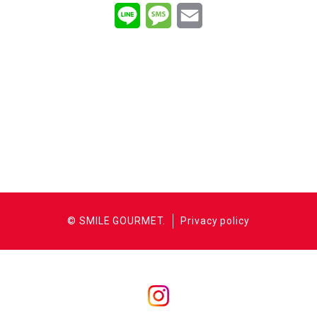
L
M
E
i
e
m
n
s
a
e
s
i
a
l
g
400円
e
0円
© SMILE GOURMET.
Privacy policy