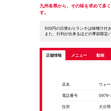
九州各県から、その味を求めて多く
す。
500円の日替わりランチは味噌汁付
また、行列が出来るほどの季節限定
店舗情報
メニュー
動画
店名
ウォー
電話番号
0979-
住所
大分県