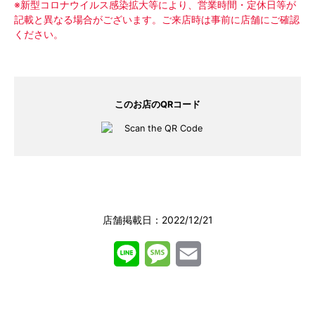
ピックアップメニュー
※新型コロナウイルス感染拡大等により、営業時間・定休日等が
記載と異なる場合がございます。ご来店時は事前に店舗にご確認
ください。
このお店のQRコード
店舗掲載日：2022/12/21
L
M
E
i
e
m
とろとろ生わらびもち
650円 (税込)
n
s
a