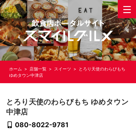
ホーム
>
店舗一覧
>
スイーツ
> とろり天使のわらびもち
ゆめタウン中津店
とろり天使のわらびもち ゆめタウン
中津店
080-8022-9781