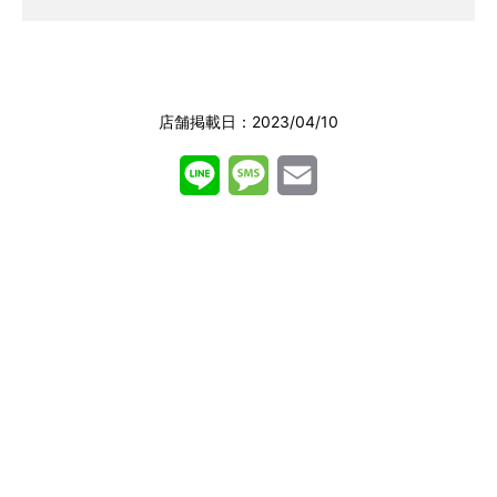
店舗掲載日：2023/04/10
L
M
E
i
e
m
n
s
a
e
s
i
a
l
g
e