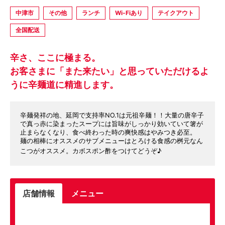
中津市
その他
ランチ
Wi-Fiあり
テイクアウト
全国配送
辛さ、ここに極まる。
お客さまに「また来たい」と思っていただけるよ
うに辛麺道に精進します。
辛麺発祥の地、延岡で支持率NO.1は元祖辛麺！！大量の唐辛子
で真っ赤に染まったスープには旨味がしっかり効いていて箸が
止まらなくなり、食べ終わった時の爽快感はやみつき必至。
麺の相棒にオススメのサブメニューはとろける食感の桝元なん
こつがオススメ。カボスポン酢をつけてどうぞ♪
店舗情報
メニュー