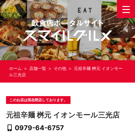
ホーム
>
店舗一覧
>
その他
> 元祖辛麺 桝元 イオンモー
ル三光店
このお店は現在閉店しております。
元祖辛麺 桝元 イオンモール三光店
0979-64-6757