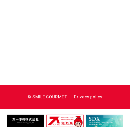
松花堂
1,848円 (税込)
四季折々の山海の幸を詰めた松花堂。くら
© SMILE GOURMET.
Privacy policy
やでは新鮮な刺身に旬の食材を用いた煮物
や天ぷら、中津名物鱧の照り焼き、オリジ
ナルのもっちり豆腐など華やかな小皿をあ
しらって盛りつけています。