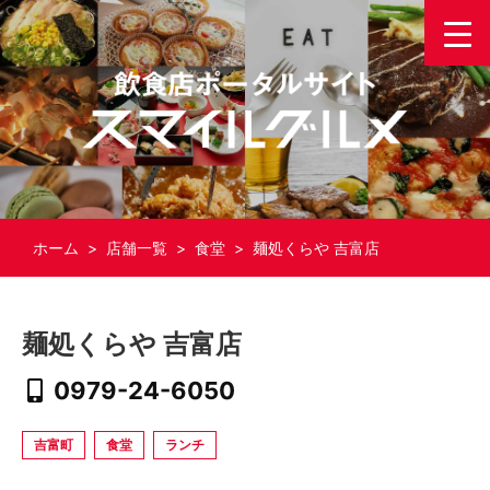
ホーム
>
店舗一覧
>
食堂
> 麺処くらや 吉富店
麺処くらや 吉富店
0979-24-6050
吉富町
食堂
ランチ