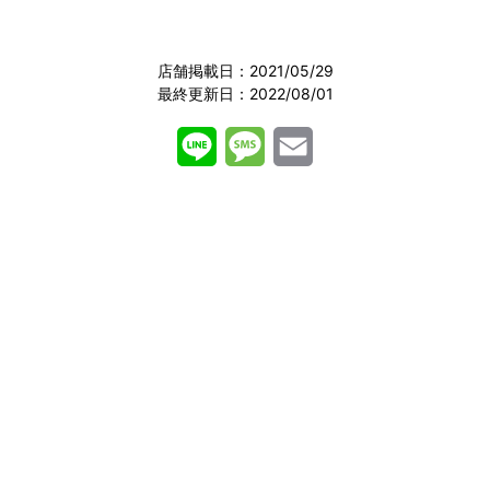
店舗掲載日：2021/05/29
最終更新日：2022/08/01
L
M
E
居酒屋コース（前日までの要予約 2名
i
e
m
様〜）
n
s
a
2,200～円 (税込)
刺身盛合せ・揚げそばサラダ・カゴ盛(チ
e
s
i
キン南蛮・ポテトフライ・枝豆・玉子焼・
a
l
ちくわ磯辺揚げ・ハムカツ)・自家製焼ギ
ョーザ・ホルモン鉄板・自家製薬味ざるう
g
どん
e