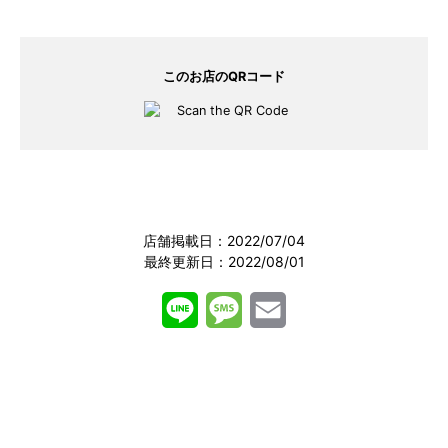
このお店のQRコード
店舗掲載日：2022/07/04
最終更新日：2022/08/01
L
M
E
【新メニュー】ニラ豚定食
i
e
m
770円 (税込)
n
s
a
e
s
i