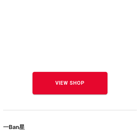
VIEW SHOP
一Ban星