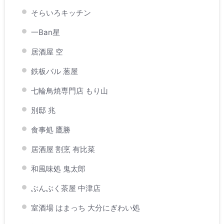
そらいろキッチン
一Ban星
居酒屋 空
鉄板バル 葱屋
七輪鳥焼専門店 もり山
別邸 兆
食事処 鷹勝
居酒屋 割烹 有比菜
和風味処 鬼太郎
ぶんぶく茶屋 中津店
室酒場 はまっち 大分にぎわい処