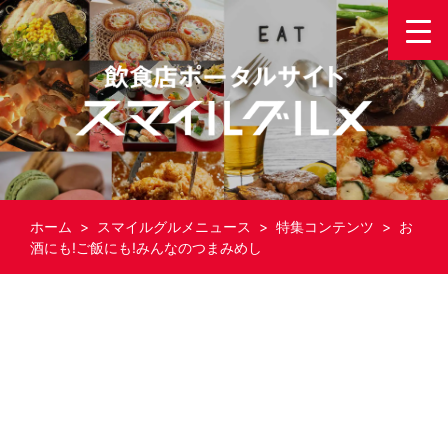
ホーム
>
スマイルグルメニュース
>
特集コンテンツ
> お
酒にも!ご飯にも!みんなのつまみめし