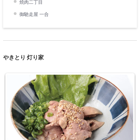
焼肉二丁目
御馳走屋 一合
やきとり 灯り家