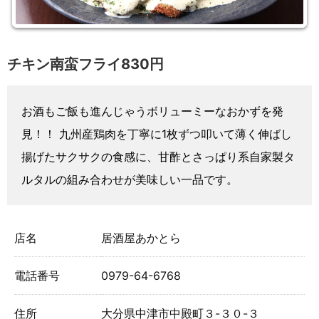
チキン南蛮フライ830円
お酒もご飯も進んじゃうボリューミーなおかずを発
見！！ 九州産鶏肉を丁寧に1枚ずつ叩いて薄く伸ばし
揚げたサクサクの食感に、甘酢とさっぱり系自家製タ
ルタルの組み合わせが美味しい一品です。
店名
居酒屋あかとら
電話番号
0979-64-6768
住所
大分県中津市中殿町３-３０-３